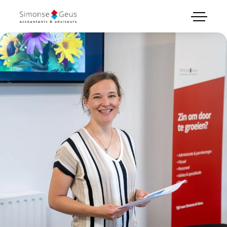
menu
Administratie & boekhouding
Bedrijfsadvies & strategie
Belastingen & aangiftes
Jaarrekeningen & rapportages
Personeel & loonadministratie
Plan intakegesprek