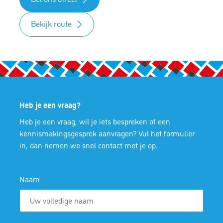
Bekijk route
Heb je een vraag?
Heb je een vraag, wil je iets bespreken of een
kennismakingsgesprek aanvragen? Vul het formulier
in, dan nemen we snel contact met je op.
Naam