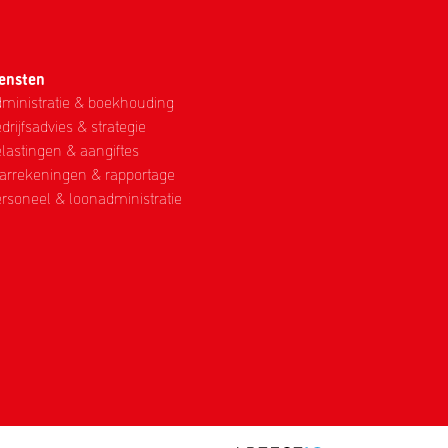
ensten
ministratie & boekhouding
drijfsadvies & strategie
lastingen & aangiftes
arrekeningen & rapportage
rsoneel & loonadministratie