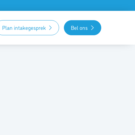
Plan intakegesprek
Bel ons