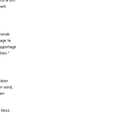
eeft
eronde
age te
rapportage
tten.”
 door
er vond,
oen
& Geus.