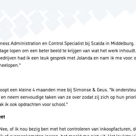
ess Administration en Control Specialist bij Scalda in Middelburg. “
tage lopen om een beter beeld te krijgen van wat het werk inhoudt.
drijven had ik een leuk gesprek met Jolanda en nam ik me voor: o
meelopen.”
r loopt een kleine 4 maanden mee bij Simonse & Geus. “Ik onderste
en neem eenvoudige taken van ze over zodat zij zich op hun priori
 ik ook opdrachten voor school.”
eet
Nee, of ik nou bezig ben met het controleren van inkoopfacturen, d
ijk of overeenkomsten inscan, het maakt me niet uit. Het leukste v