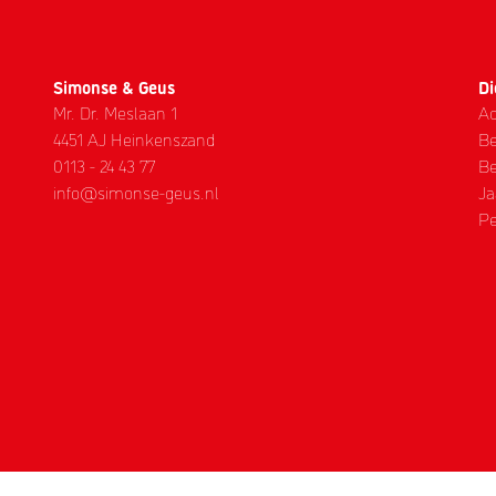
Simonse & Geus
Di
Mr. Dr. Meslaan 1
Ad
4451 AJ Heinkenszand
Be
0113 - 24 43 77
Be
info@simonse-geus.nl
Ja
Pe