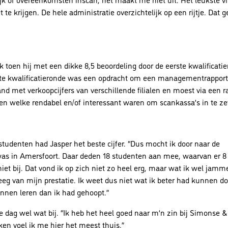
te krijgen. De hele administratie overzichtelijk op een rijtje. Dat g
 toen hij met een dikke 8,5 beoordeling door de eerste kwalificati
ste kwalificatieronde was een opdracht om een managementrapport
and met verkoopcijfers van verschillende filialen en moest via een 
en welke rendabel en/of interessant waren om scankassa’s in te ze
tudenten had Jasper het beste cijfer. “Dus mocht ik door naar de
 was in Amersfoort. Daar deden 18 studenten aan mee, waarvan er 8
niet bij. Dat vond ik op zich niet zo heel erg, maar wat ik wel jamm
eg van mijn prestatie. Ik weet dus niet wat ik beter had kunnen d
nnen leren dan ik had gehoopt.”
re dag wel wat bij. “Ik heb het heel goed naar m’n zin bij Simonse 
en voel ik me hier het meest thuis.”