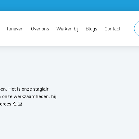
Tarieven
Over ons
Werken bij
Blogs
Contact
n. Het is onze stagiair
in onze werkzaamheden, hij
eroes 💪🏻