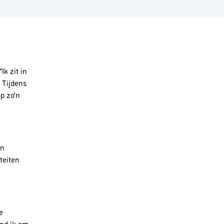
Ik zit in
 Tijdens
p zo’n
un
teiten
e
ind ik om